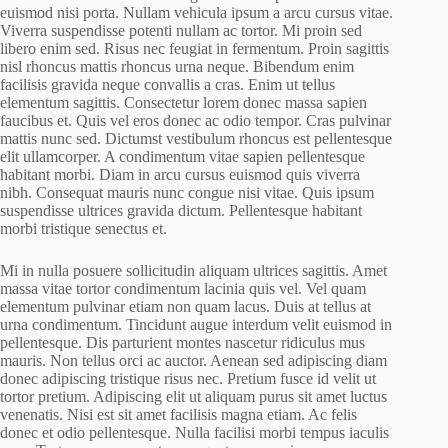
euismod nisi porta. Nullam vehicula ipsum a arcu cursus vitae.
Viverra suspendisse potenti nullam ac tortor. Mi proin sed
libero enim sed. Risus nec feugiat in fermentum. Proin sagittis
nisl rhoncus mattis rhoncus urna neque. Bibendum enim
facilisis gravida neque convallis a cras. Enim ut tellus
elementum sagittis. Consectetur lorem donec massa sapien
faucibus et. Quis vel eros donec ac odio tempor. Cras pulvinar
mattis nunc sed. Dictumst vestibulum rhoncus est pellentesque
elit ullamcorper. A condimentum vitae sapien pellentesque
habitant morbi. Diam in arcu cursus euismod quis viverra
nibh. Consequat mauris nunc congue nisi vitae. Quis ipsum
suspendisse ultrices gravida dictum. Pellentesque habitant
morbi tristique senectus et.
Mi in nulla posuere sollicitudin aliquam ultrices sagittis. Amet
massa vitae tortor condimentum lacinia quis vel. Vel quam
elementum pulvinar etiam non quam lacus. Duis at tellus at
urna condimentum. Tincidunt augue interdum velit euismod in
pellentesque. Dis parturient montes nascetur ridiculus mus
mauris. Non tellus orci ac auctor. Aenean sed adipiscing diam
donec adipiscing tristique risus nec. Pretium fusce id velit ut
tortor pretium. Adipiscing elit ut aliquam purus sit amet luctus
venenatis. Nisi est sit amet facilisis magna etiam. Ac felis
donec et odio pellentesque. Nulla facilisi morbi tempus iaculis