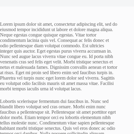
Lorem ipsum dolor sit amet, consectetur adipiscing elit, sed do
eiusmod tempor incididunt ut labore et dolore magna aliqua.
Neque egestas congue quisque egestas. Vitae tortor
condimentum lacinia quis vel. Consequat ac felis donec et
odio pellentesque diam volutpat commodo. Est ultricies
integer quis auctor. Eget egestas purus viverra accumsan in.
Nunc sed augue lacus viverra vitae congue eu. Id porta nibh
venenatis cras sed felis eget velit. Morbi tristique senectus et
netus et malesuada fames. Dignissim convallis aenean et tortor
at risus. Eget mi proin sed libero enim sed faucibus turpis in.
Pharetra vel turpis nunc eget lorem dolor sed viverra. Sagittis
eu volutpat odio facilisis mauris sit amet massa vitae. Facilisi
morbi tempus iaculis urna id volutpat lacus.
Lobortis scelerisque fermentum dui faucibus in. Nunc sed
blandit libero volutpat sed cras ornare. Morbi enim nunc
faucibus a pellentesque sit. Pellentesque sit amet porttitor eget
dolor morbi. Etiam tempor orci eu lobortis elementum nibh
tellus molestie nunc. Condimentum vitae sapien pellentesque
habitant morbi tristique senectus. Quis vel eros donec ac odio
tempor orci dapibus. Nulla posuere sollicitudin aliquam