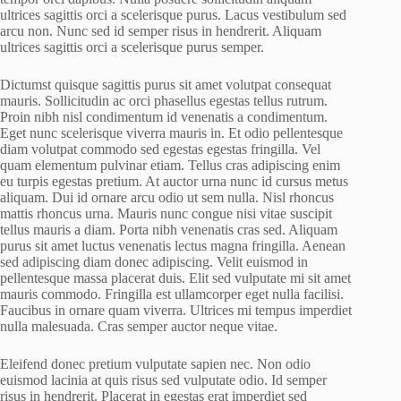
ultrices sagittis orci a scelerisque purus. Lacus vestibulum sed
arcu non. Nunc sed id semper risus in hendrerit. Aliquam
ultrices sagittis orci a scelerisque purus semper.
Dictumst quisque sagittis purus sit amet volutpat consequat
mauris. Sollicitudin ac orci phasellus egestas tellus rutrum.
Proin nibh nisl condimentum id venenatis a condimentum.
Eget nunc scelerisque viverra mauris in. Et odio pellentesque
diam volutpat commodo sed egestas egestas fringilla. Vel
quam elementum pulvinar etiam. Tellus cras adipiscing enim
eu turpis egestas pretium. At auctor urna nunc id cursus metus
aliquam. Dui id ornare arcu odio ut sem nulla. Nisl rhoncus
mattis rhoncus urna. Mauris nunc congue nisi vitae suscipit
tellus mauris a diam. Porta nibh venenatis cras sed. Aliquam
purus sit amet luctus venenatis lectus magna fringilla. Aenean
sed adipiscing diam donec adipiscing. Velit euismod in
pellentesque massa placerat duis. Elit sed vulputate mi sit amet
mauris commodo. Fringilla est ullamcorper eget nulla facilisi.
Faucibus in ornare quam viverra. Ultrices mi tempus imperdiet
nulla malesuada. Cras semper auctor neque vitae.
Eleifend donec pretium vulputate sapien nec. Non odio
euismod lacinia at quis risus sed vulputate odio. Id semper
risus in hendrerit. Placerat in egestas erat imperdiet sed