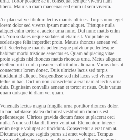
urna. Tortor posuere ac ut consequat semper viverra nam
libero. Mauris a diam maecenas sed enim ut sem viverra.
Ac placerat vestibulum lectus mauris ultrices. Turpis nunc eget
lorem dolor sed viverra ipsum nunc aliquet. Tristique nulla
aliquet enim tortor at auctor urna nunc. Dui nunc mattis enim
ut. Non sodales neque sodales ut etiam sit. Vulputate eu
scelerisque felis imperdiet proin. Mauris rhoncus aenean vel
elit. Scelerisque mauris pellentesque pulvinar pellentesque
habitant morbi tristique senectus et. Quam adipiscing vitae
proin sagittis nisl rhoncus mattis rhoncus urna. Metus aliquam
eleifend mi in nulla posuere sollicitudin aliquam. Varius duis at
consectetur lorem donec. Duis ultricies lacus sed turpis
tincidunt id aliquet. Suspendisse sed nisi lacus sed viverra
tellus in hac. Dictum non consectetur a erat nam at lectus urna
duis. Dignissim convallis aenean et tortor at risus. Quis varius
quam quisque id diam vel quam.
Venenatis lectus magna fringilla urna porttitor rhoncus dolor.
In hac habitasse platea dictumst vestibulum rhoncus est
pellentesque. Ultrices gravida dictum fusce ut placerat orci
nulla. Nunc sed blandit libero volutpat. Elementum integer
enim neque volutpat ac tincidunt. Consectetur a erat nam at.
Dictumst quisque sagittis purus sit amet volutpat. Tempus
quam pellentesque nec nam aliquam sem et. Posuere lorem