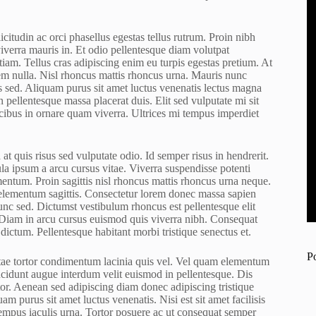
citudin ac orci phasellus egestas tellus rutrum. Proin nibh
verra mauris in. Et odio pellentesque diam volutpat
am. Tellus cras adipiscing enim eu turpis egestas pretium. At
em nulla. Nisl rhoncus mattis rhoncus urna. Mauris nunc
as sed. Aliquam purus sit amet luctus venenatis lectus magna
 pellentesque massa placerat duis. Elit sed vulputate mi sit
ucibus in ornare quam viverra. Ultrices mi tempus imperdiet
t quis risus sed vulputate odio. Id semper risus in hendrerit.
ula ipsum a arcu cursus vitae. Viverra suspendisse potenti
mentum. Proin sagittis nisl rhoncus mattis rhoncus urna neque.
 elementum sagittis. Consectetur lorem donec massa sapien
unc sed. Dictumst vestibulum rhoncus est pellentesque elit
 Diam in arcu cursus euismod quis viverra nibh. Consequat
dictum. Pellentesque habitant morbi tristique senectus et.
P
vitae tortor condimentum lacinia quis vel. Vel quam elementum
cidunt augue interdum velit euismod in pellentesque. Dis
tor. Aenean sed adipiscing diam donec adipiscing tristique
uam purus sit amet luctus venenatis. Nisi est sit amet facilisis
tempus iaculis urna. Tortor posuere ac ut consequat semper