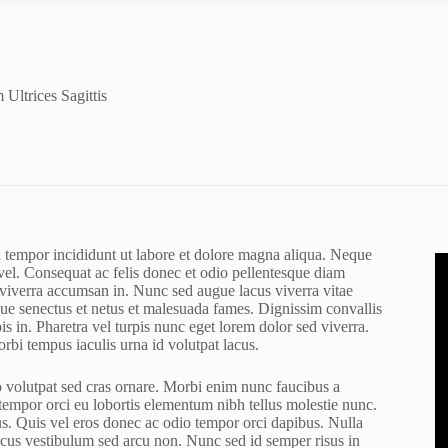
 Ultrices Sagittis
d tempor incididunt ut labore et dolore magna aliqua. Neque
vel. Consequat ac felis donec et odio pellentesque diam
 viverra accumsan in. Nunc sed augue lacus viverra vitae
tique senectus et netus et malesuada fames. Dignissim convallis
is in. Pharetra vel turpis nunc eget lorem dolor sed viverra.
morbi tempus iaculis urna id volutpat lacus.
o volutpat sed cras ornare. Morbi enim nunc faucibus a
m tempor orci eu lobortis elementum nibh tellus molestie nunc.
s. Quis vel eros donec ac odio tempor orci dapibus. Nulla
 Lacus vestibulum sed arcu non. Nunc sed id semper risus in