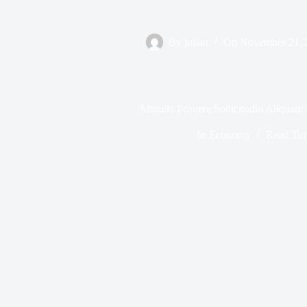
By
julian
On
November 21, 
Minulla Posuere Sollicitudin Aliquam U
In
Economy
Read Ti