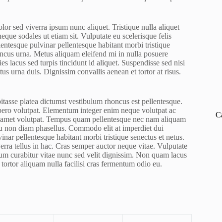
lor sed viverra ipsum nunc aliquet. Tristique nulla aliquet
que sodales ut etiam sit. Vulputate eu scelerisque felis
lentesque pulvinar pellentesque habitant morbi tristique
honcus urna. Metus aliquam eleifend mi in nulla posuere
es lacus sed turpis tincidunt id aliquet. Suspendisse sed nisi
tus urna duis. Dignissim convallis aenean et tortor at risus.
bitasse platea dictumst vestibulum rhoncus est pellentesque.
libero volutpat. Elementum integer enim neque volutpat ac
C
sit amet volutpat. Tempus quam pellentesque nec nam aliquam
u non diam phasellus. Commodo elit at imperdiet dui
inar pellentesque habitant morbi tristique senectus et netus.
verra tellus in hac. Cras semper auctor neque vitae. Vulputate
um curabitur vitae nunc sed velit dignissim. Non quam lacus
ortor aliquam nulla facilisi cras fermentum odio eu.