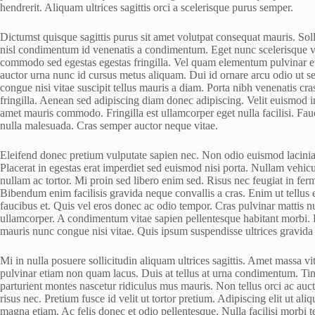
hendrerit. Aliquam ultrices sagittis orci a scelerisque purus semper.
Dictumst quisque sagittis purus sit amet volutpat consequat mauris. Solli
nisl condimentum id venenatis a condimentum. Eget nunc scelerisque vi
commodo sed egestas egestas fringilla. Vel quam elementum pulvinar eti
auctor urna nunc id cursus metus aliquam. Dui id ornare arcu odio ut s
congue nisi vitae suscipit tellus mauris a diam. Porta nibh venenatis cr
fringilla. Aenean sed adipiscing diam donec adipiscing. Velit euismod in
amet mauris commodo. Fringilla est ullamcorper eget nulla facilisi. Fa
nulla malesuada. Cras semper auctor neque vitae.
Eleifend donec pretium vulputate sapien nec. Non odio euismod lacinia a
Placerat in egestas erat imperdiet sed euismod nisi porta. Nullam vehic
nullam ac tortor. Mi proin sed libero enim sed. Risus nec feugiat in fer
Bibendum enim facilisis gravida neque convallis a cras. Enim ut tellus
faucibus et. Quis vel eros donec ac odio tempor. Cras pulvinar mattis n
ullamcorper. A condimentum vitae sapien pellentesque habitant morbi.
mauris nunc congue nisi vitae. Quis ipsum suspendisse ultrices gravida 
Mi in nulla posuere sollicitudin aliquam ultrices sagittis. Amet massa 
pulvinar etiam non quam lacus. Duis at tellus at urna condimentum. Tin
parturient montes nascetur ridiculus mus mauris. Non tellus orci ac auc
risus nec. Pretium fusce id velit ut tortor pretium. Adipiscing elit ut aliq
magna etiam. Ac felis donec et odio pellentesque. Nulla facilisi morbi 