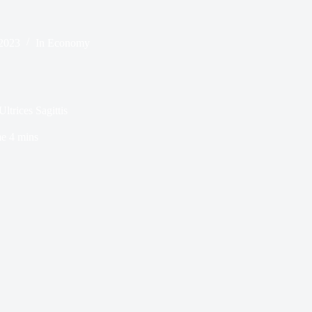
2023
In
Economy
ltrices Sagittis
me
4 mins