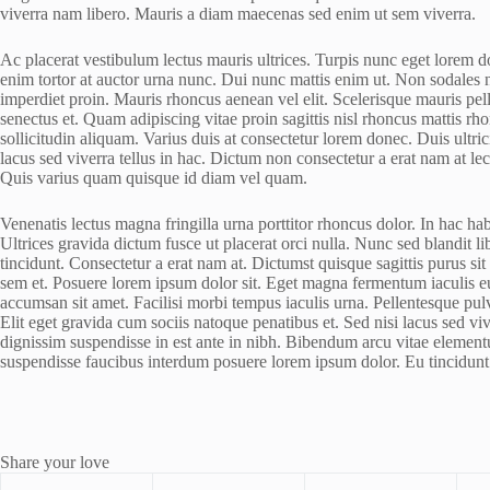
viverra nam libero. Mauris a diam maecenas sed enim ut sem viverra.
Ac placerat vestibulum lectus mauris ultrices. Turpis nunc eget lorem do
enim tortor at auctor urna nunc. Dui nunc mattis enim ut. Non sodales ne
imperdiet proin. Mauris rhoncus aenean vel elit. Scelerisque mauris pel
senectus et. Quam adipiscing vitae proin sagittis nisl rhoncus mattis r
sollicitudin aliquam. Varius duis at consectetur lorem donec. Duis ultrici
lacus sed viverra tellus in hac. Dictum non consectetur a erat nam at lec
Quis varius quam quisque id diam vel quam.
Venenatis lectus magna fringilla urna porttitor rhoncus dolor. In hac ha
Ultrices gravida dictum fusce ut placerat orci nulla. Nunc sed blandit 
tincidunt. Consectetur a erat nam at. Dictumst quisque sagittis purus 
sem et. Posuere lorem ipsum dolor sit. Eget magna fermentum iaculis e
accumsan sit amet. Facilisi morbi tempus iaculis urna. Pellentesque pulv
Elit eget gravida cum sociis natoque penatibus et. Sed nisi lacus sed vi
dignissim suspendisse in est ante in nibh. Bibendum arcu vitae element
suspendisse faucibus interdum posuere lorem ipsum dolor. Eu tincidunt t
Share your love