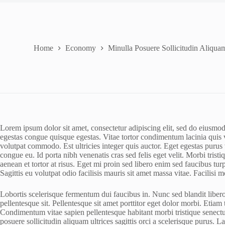
Home
Economy
Minulla Posuere Sollicitudin Aliquam
Lorem ipsum dolor sit amet, consectetur adipiscing elit, sed do eiusmo
egestas congue quisque egestas. Vitae tortor condimentum lacinia quis 
volutpat commodo. Est ultricies integer quis auctor. Eget egestas purus
congue eu. Id porta nibh venenatis cras sed felis eget velit. Morbi tris
aenean et tortor at risus. Eget mi proin sed libero enim sed faucibus turp
Sagittis eu volutpat odio facilisis mauris sit amet massa vitae. Facilisi 
Lobortis scelerisque fermentum dui faucibus in. Nunc sed blandit liber
pellentesque sit. Pellentesque sit amet porttitor eget dolor morbi. Etia
Condimentum vitae sapien pellentesque habitant morbi tristique senectu
posuere sollicitudin aliquam ultrices sagittis orci a scelerisque purus.