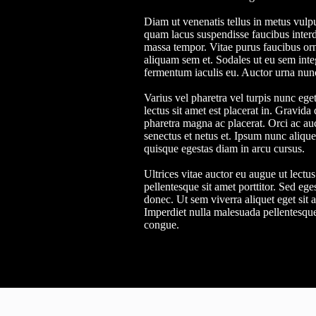
Diam ut venenatis tellus in metus vulpu
quam lacus suspendisse faucibus interd
massa tempor. Vitae purus faucibus or
aliquam sem et. Sodales ut eu sem integ
fermentum iaculis eu. Auctor urna nunc
Varius vel pharetra vel turpis nunc ege
lectus sit amet est placerat in. Gravida
pharetra magna ac placerat. Orci ac au
senectus et netus et. Ipsum nunc aliqu
quisque egestas diam in arcu cursus.
Ultrices vitae auctor eu augue ut lect
pellentesque sit amet porttitor. Sed ege
donec. Ut sem viverra aliquet eget sit a
Imperdiet nulla malesuada pellentesqu
congue.