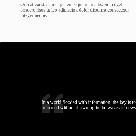
Orci at egestas amet pellentesque mi mattis. Sem eget
posuere risus ut leo adipiscing dolor dictumst consectetur
integer neque.
In a world flooded with information, the key is to
informed without drowning in the waves of news