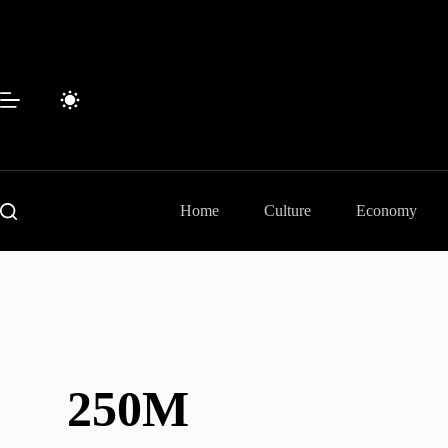
Skip
to
content
Home
Culture
Economy
250M