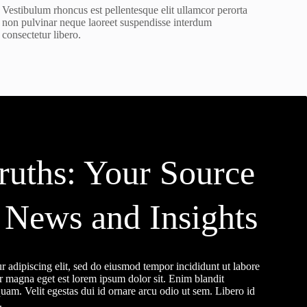
Vestibulum rhoncus est pellentesque elit ullamcor perorta
non pulvinar neque laoreet suspendisse interdum
consectetur libero.
ruths: Your Source
e News and Insights
r adipiscing elit, sed do eiusmod tempor incididunt ut labore
r magna eget est lorem ipsum dolor sit. Enim blandit
uam. Velit egestas dui id ornare arcu odio ut sem. Libero id
.