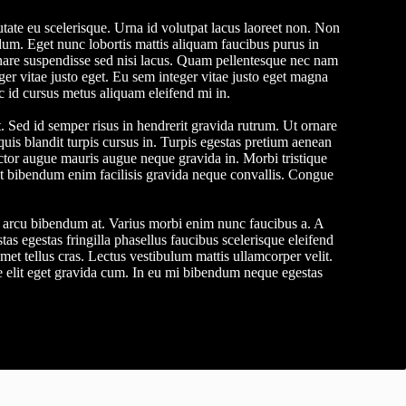
tate eu scelerisque. Urna id volutpat lacus laoreet non. Non
um. Eget nunc lobortis mattis aliquam faucibus purus in
nare suspendisse sed nisi lacus. Quam pellentesque nec nam
er vitae justo eget. Eu sem integer vitae justo eget magna
 id cursus metus aliquam eleifend mi in.
t. Sed id semper risus in hendrerit gravida rutrum. Ut ornare
 quis blandit turpis cursus in. Turpis egestas pretium aenean
ctor augue mauris augue neque gravida in. Morbi tristique
et bibendum enim facilisis gravida neque convallis. Congue
us arcu bibendum at. Varius morbi enim nunc faucibus a. A
stas egestas fringilla phasellus faucibus scelerisque eleifend
met tellus cras. Lectus vestibulum mattis ullamcorper velit.
e elit eget gravida cum. In eu mi bibendum neque egestas