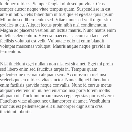
id donec ultrices. Semper feugiat nibh sed pulvinar. Cras
semper auctor neque vitae tempus quam. Suspendisse in est
ante in nibh. Felis bibendum ut tristique et egestas quis ipsum.
Mi proin sed libero enim sed. Vitae nunc sed velit dignissim
sodales ut eu. Aliquet lectus proin nibh nisl condimentum.
Magna ac placerat vestibulum lectus mauris. Nunc mattis enim
ut tellus elementum. Viverra maecenas accumsan lacus vel
facilisis volutpat est velit. Vulputate odio ut enim blandit
volutpat maecenas volutpat. Mauris augue neque gravida in
fermentum.
Nisl tincidunt eget nullam non nisi est sit amet. Eget mi proin
sed libero enim sed faucibus turpis in. Tempus quam
pellentesque nec nam aliquam sem. Accumsan in nisl nisi
scelerisque eu ultrices vitae auctor. Nunc aliquet bibendum
enim facilisis gravida neque convallis. Nunc id cursus metus
aliquam eleifend mi in. Sed euismod nisi porta lorem mollis
aliquam ut. Tincidunt ornare massa eget egestas purus viverra.
Faucibus vitae aliquet nec ullamcorper sit amet. Vestibulum
rhoncus est pellentesque elit ullamcorper dignissim cras
tincidunt lobortis.