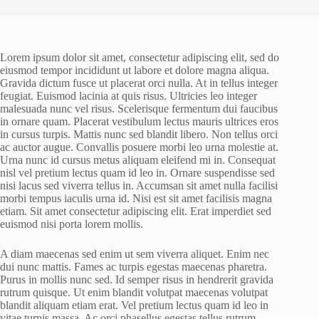
Lorem ipsum dolor sit amet, consectetur adipiscing elit, sed do
eiusmod tempor incididunt ut labore et dolore magna aliqua.
Gravida dictum fusce ut placerat orci nulla. At in tellus integer
feugiat. Euismod lacinia at quis risus. Ultricies leo integer
malesuada nunc vel risus. Scelerisque fermentum dui faucibus
in ornare quam. Placerat vestibulum lectus mauris ultrices eros
in cursus turpis. Mattis nunc sed blandit libero. Non tellus orci
ac auctor augue. Convallis posuere morbi leo urna molestie at.
Urna nunc id cursus metus aliquam eleifend mi in. Consequat
nisl vel pretium lectus quam id leo in. Ornare suspendisse sed
nisi lacus sed viverra tellus in. Accumsan sit amet nulla facilisi
morbi tempus iaculis urna id. Nisi est sit amet facilisis magna
etiam. Sit amet consectetur adipiscing elit. Erat imperdiet sed
euismod nisi porta lorem mollis.
A diam maecenas sed enim ut sem viverra aliquet. Enim nec
dui nunc mattis. Fames ac turpis egestas maecenas pharetra.
Purus in mollis nunc sed. Id semper risus in hendrerit gravida
rutrum quisque. Ut enim blandit volutpat maecenas volutpat
blandit aliquam etiam erat. Vel pretium lectus quam id leo in
vitae turpis massa. Ac orci phasellus egestas tellus rutrum.