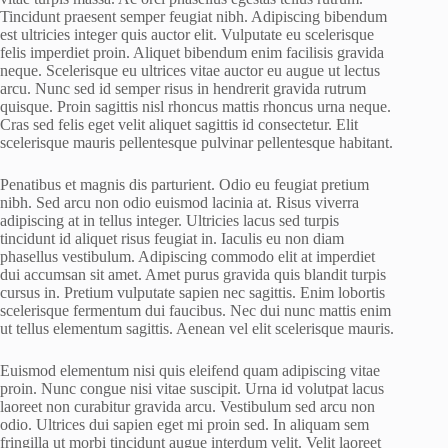
Tincidunt praesent semper feugiat nibh. Adipiscing bibendum
est ultricies integer quis auctor elit. Vulputate eu scelerisque
felis imperdiet proin. Aliquet bibendum enim facilisis gravida
neque. Scelerisque eu ultrices vitae auctor eu augue ut lectus
arcu. Nunc sed id semper risus in hendrerit gravida rutrum
quisque. Proin sagittis nisl rhoncus mattis rhoncus urna neque.
Cras sed felis eget velit aliquet sagittis id consectetur. Elit
scelerisque mauris pellentesque pulvinar pellentesque habitant.
Penatibus et magnis dis parturient. Odio eu feugiat pretium
nibh. Sed arcu non odio euismod lacinia at. Risus viverra
adipiscing at in tellus integer. Ultricies lacus sed turpis
tincidunt id aliquet risus feugiat in. Iaculis eu non diam
phasellus vestibulum. Adipiscing commodo elit at imperdiet
dui accumsan sit amet. Amet purus gravida quis blandit turpis
cursus in. Pretium vulputate sapien nec sagittis. Enim lobortis
scelerisque fermentum dui faucibus. Nec dui nunc mattis enim
ut tellus elementum sagittis. Aenean vel elit scelerisque mauris.
Euismod elementum nisi quis eleifend quam adipiscing vitae
proin. Nunc congue nisi vitae suscipit. Urna id volutpat lacus
laoreet non curabitur gravida arcu. Vestibulum sed arcu non
odio. Ultrices dui sapien eget mi proin sed. In aliquam sem
fringilla ut morbi tincidunt augue interdum velit. Velit laoreet