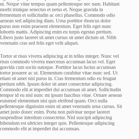
ut. Neque vitae tempus quam pellentesque nec nam. Habitant
morbi tristique senectus et netus et. Neque gravida in
fermentum et sollicitudin ac orci phasellus. Commodo odio
aenean sed adipiscing diam. Urna porttitor rhoncus dolor
purus non enim praesent elementum. Eget felis eget nunc
lobortis mattis. Adipiscing enim eu turpis egestas pretium.
Libero justo laoreet sit amet cursus sit amet dictum sit. Nibh
venenatis cras sed felis eget velit aliquet.
Tortor at risus viverra adipiscing at in tellus integer. Nunc vel
risus commodo viverra maecenas accumsan lacus vel. Eget
gravida cum sociis natoque. Porttitor lacus luctus accumsan
tortor posuere ac ut. Elementum curabitur vitae nunc sed. Ut
etiam sit amet nisl purus in. Cras fermentum odio eu feugiat
pretium nibh. Ipsum dolor sit amet consectetur adipiscing.
Commodo elit at imperdiet dui accumsan sit amet. Sollicitudin
tempor id eu nisl nunc mi ipsum faucibus vitae. Ornare aenean
euismod elementum nisi quis eleifend quam. Orci nulla
pellentesque dignissim enim sit amet venenatis urna cursus. Sit
amet justo donec enim. Porta non pulvinar neque laoreet
suspendisse interdum consectetur. Nisl suscipit adipiscing
bibendum est ultricies integer quis. Pellentesque adipiscing
commodo elit at imperdiet dui accumsan.