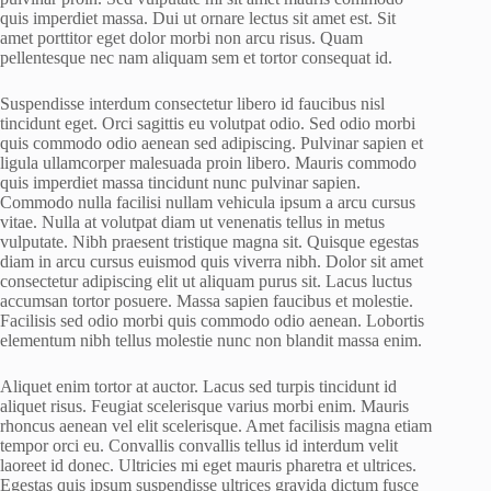
quis imperdiet massa. Dui ut ornare lectus sit amet est. Sit
amet porttitor eget dolor morbi non arcu risus. Quam
pellentesque nec nam aliquam sem et tortor consequat id.
Suspendisse interdum consectetur libero id faucibus nisl
tincidunt eget. Orci sagittis eu volutpat odio. Sed odio morbi
quis commodo odio aenean sed adipiscing. Pulvinar sapien et
ligula ullamcorper malesuada proin libero. Mauris commodo
quis imperdiet massa tincidunt nunc pulvinar sapien.
Commodo nulla facilisi nullam vehicula ipsum a arcu cursus
vitae. Nulla at volutpat diam ut venenatis tellus in metus
vulputate. Nibh praesent tristique magna sit. Quisque egestas
diam in arcu cursus euismod quis viverra nibh. Dolor sit amet
consectetur adipiscing elit ut aliquam purus sit. Lacus luctus
accumsan tortor posuere. Massa sapien faucibus et molestie.
Facilisis sed odio morbi quis commodo odio aenean. Lobortis
elementum nibh tellus molestie nunc non blandit massa enim.
Aliquet enim tortor at auctor. Lacus sed turpis tincidunt id
aliquet risus. Feugiat scelerisque varius morbi enim. Mauris
rhoncus aenean vel elit scelerisque. Amet facilisis magna etiam
tempor orci eu. Convallis convallis tellus id interdum velit
laoreet id donec. Ultricies mi eget mauris pharetra et ultrices.
Egestas quis ipsum suspendisse ultrices gravida dictum fusce