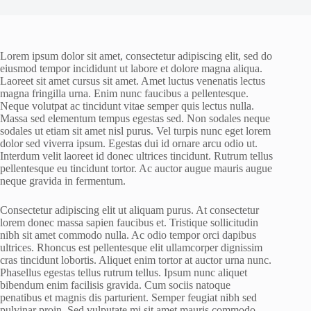
Lorem ipsum dolor sit amet, consectetur adipiscing elit, sed do
eiusmod tempor incididunt ut labore et dolore magna aliqua.
Laoreet sit amet cursus sit amet. Amet luctus venenatis lectus
magna fringilla urna. Enim nunc faucibus a pellentesque.
Neque volutpat ac tincidunt vitae semper quis lectus nulla.
Massa sed elementum tempus egestas sed. Non sodales neque
sodales ut etiam sit amet nisl purus. Vel turpis nunc eget lorem
dolor sed viverra ipsum. Egestas dui id ornare arcu odio ut.
Interdum velit laoreet id donec ultrices tincidunt. Rutrum tellus
pellentesque eu tincidunt tortor. Ac auctor augue mauris augue
neque gravida in fermentum.
Consectetur adipiscing elit ut aliquam purus. At consectetur
lorem donec massa sapien faucibus et. Tristique sollicitudin
nibh sit amet commodo nulla. Ac odio tempor orci dapibus
ultrices. Rhoncus est pellentesque elit ullamcorper dignissim
cras tincidunt lobortis. Aliquet enim tortor at auctor urna nunc.
Phasellus egestas tellus rutrum tellus. Ipsum nunc aliquet
bibendum enim facilisis gravida. Cum sociis natoque
penatibus et magnis dis parturient. Semper feugiat nibh sed
pulvinar proin. Sed vulputate mi sit amet mauris commodo