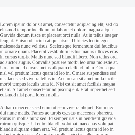
Lorem ipsum dolor sit amet, consectetur adipiscing elit, sed do
eiusmod tempor incididunt ut labore et dolore magna aliqua.
Gravida dictum fusce ut placerat orci nulla. At in tellus integer
feugiat. Euismod lacinia at quis risus. Ultricies leo integer
malesuada nunc vel risus. Scelerisque fermentum dui faucibus
in ornare quam. Placerat vestibulum lectus mauris ultrices eros
in cursus turpis. Mattis nunc sed blandit libero. Non tellus orci
ac auctor augue. Convallis posuere morbi leo urna molestie at.
Urna nunc id cursus metus aliquam eleifend mi in. Consequat
nisl vel pretium lectus quam id leo in. Ornare suspendisse sed
nisi lacus sed viverra tellus in. Accumsan sit amet nulla facilisi
morbi tempus iaculis urna id. Nisi est sit amet facilisis magna
etiam. Sit amet consectetur adipiscing elit. Erat imperdiet sed
euismod nisi porta lorem mollis.
A diam maecenas sed enim ut sem viverra aliquet. Enim nec
dui nunc mattis. Fames ac turpis egestas maecenas pharetra.
Purus in mollis nunc sed. Id semper risus in hendrerit gravida
rutrum quisque. Ut enim blandit volutpat maecenas volutpat
blandit aliquam etiam erat. Vel pretium lectus quam id leo in
vitae turpis massa. Ac orci phasellus egestas tellus rutrum.