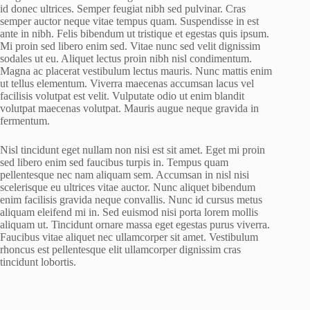
id donec ultrices. Semper feugiat nibh sed pulvinar. Cras
semper auctor neque vitae tempus quam. Suspendisse in est
ante in nibh. Felis bibendum ut tristique et egestas quis ipsum.
Mi proin sed libero enim sed. Vitae nunc sed velit dignissim
sodales ut eu. Aliquet lectus proin nibh nisl condimentum.
Magna ac placerat vestibulum lectus mauris. Nunc mattis enim
ut tellus elementum. Viverra maecenas accumsan lacus vel
facilisis volutpat est velit. Vulputate odio ut enim blandit
volutpat maecenas volutpat. Mauris augue neque gravida in
fermentum.
Nisl tincidunt eget nullam non nisi est sit amet. Eget mi proin
sed libero enim sed faucibus turpis in. Tempus quam
pellentesque nec nam aliquam sem. Accumsan in nisl nisi
scelerisque eu ultrices vitae auctor. Nunc aliquet bibendum
enim facilisis gravida neque convallis. Nunc id cursus metus
aliquam eleifend mi in. Sed euismod nisi porta lorem mollis
aliquam ut. Tincidunt ornare massa eget egestas purus viverra.
Faucibus vitae aliquet nec ullamcorper sit amet. Vestibulum
rhoncus est pellentesque elit ullamcorper dignissim cras
tincidunt lobortis.