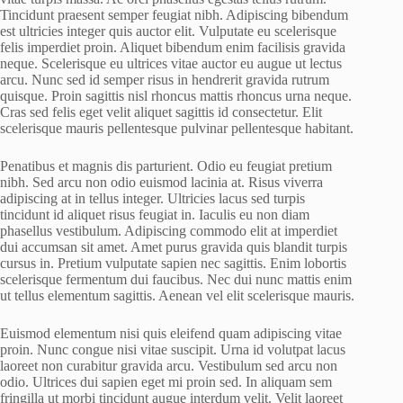
Tincidunt praesent semper feugiat nibh. Adipiscing bibendum
est ultricies integer quis auctor elit. Vulputate eu scelerisque
felis imperdiet proin. Aliquet bibendum enim facilisis gravida
neque. Scelerisque eu ultrices vitae auctor eu augue ut lectus
arcu. Nunc sed id semper risus in hendrerit gravida rutrum
quisque. Proin sagittis nisl rhoncus mattis rhoncus urna neque.
Cras sed felis eget velit aliquet sagittis id consectetur. Elit
scelerisque mauris pellentesque pulvinar pellentesque habitant.
Penatibus et magnis dis parturient. Odio eu feugiat pretium
nibh. Sed arcu non odio euismod lacinia at. Risus viverra
adipiscing at in tellus integer. Ultricies lacus sed turpis
tincidunt id aliquet risus feugiat in. Iaculis eu non diam
phasellus vestibulum. Adipiscing commodo elit at imperdiet
dui accumsan sit amet. Amet purus gravida quis blandit turpis
cursus in. Pretium vulputate sapien nec sagittis. Enim lobortis
scelerisque fermentum dui faucibus. Nec dui nunc mattis enim
ut tellus elementum sagittis. Aenean vel elit scelerisque mauris.
Euismod elementum nisi quis eleifend quam adipiscing vitae
proin. Nunc congue nisi vitae suscipit. Urna id volutpat lacus
laoreet non curabitur gravida arcu. Vestibulum sed arcu non
odio. Ultrices dui sapien eget mi proin sed. In aliquam sem
fringilla ut morbi tincidunt augue interdum velit. Velit laoreet