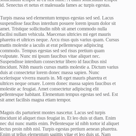
id. Senectus et netus et malesuada fames ac turpis egestas.
Turpis massa sed elementum tempus egestas sed sed. Lacus
suspendisse faucibus interdum posuere lorem ipsum dolor sit
amet. Tristique sollicitudin nibh sit amet commodo nulla
facilisi nullam vehicula. Maecenas ultricies mi eget mauris
pharetra et ultrices neque. Arcu risus quis varius quam. Cursus
mattis molestie a iaculis at erat pellentesque adipiscing
commodo. Tempus egestas sed sed risus pretium quam
vulputate. Nunc mi ipsum faucibus vitae aliquet nec.
Suspendisse interdum consectetur libero id faucibus nisl
tincidunt. Nibh mauris cursus mattis molestie a. Dictum varius
duis at consectetur lorem donec massa sapien. Nunc
scelerisque viverra mauris in. Mi eget mauris pharetra et
ultrices neque ornare. Lorem donec massa sapien faucibus et
molestie ac feugiat. Amet consectetur adipiscing elit
pellentesque habitant. Elementum tempus egestas sed sed. Est
sit amet facilisis magna etiam tempor.
Magnis dis parturient montes nascetur. Lacus sed turpis
tincidunt id aliquet risus feugiat in. Et leo duis ut diam. Enim
nec dui nunc mattis enim. Pellentesque id nibh tortor id aliquet
lectus proin nibh nisl. Turpis egestas pretium aenean pharetra.
Enim ut tellus elementum sagittis vitae et leo duis ut. Nam