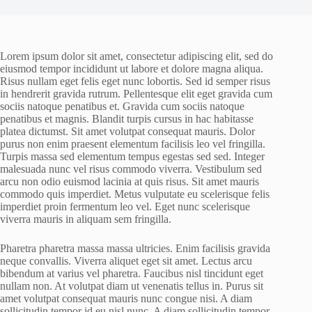
Lorem ipsum dolor sit amet, consectetur adipiscing elit, sed do
eiusmod tempor incididunt ut labore et dolore magna aliqua.
Risus nullam eget felis eget nunc lobortis. Sed id semper risus
in hendrerit gravida rutrum. Pellentesque elit eget gravida cum
sociis natoque penatibus et. Gravida cum sociis natoque
penatibus et magnis. Blandit turpis cursus in hac habitasse
platea dictumst. Sit amet volutpat consequat mauris. Dolor
purus non enim praesent elementum facilisis leo vel fringilla.
Turpis massa sed elementum tempus egestas sed sed. Integer
malesuada nunc vel risus commodo viverra. Vestibulum sed
arcu non odio euismod lacinia at quis risus. Sit amet mauris
commodo quis imperdiet. Metus vulputate eu scelerisque felis
imperdiet proin fermentum leo vel. Eget nunc scelerisque
viverra mauris in aliquam sem fringilla.
Pharetra pharetra massa massa ultricies. Enim facilisis gravida
neque convallis. Viverra aliquet eget sit amet. Lectus arcu
bibendum at varius vel pharetra. Faucibus nisl tincidunt eget
nullam non. At volutpat diam ut venenatis tellus in. Purus sit
amet volutpat consequat mauris nunc congue nisi. A diam
sollicitudin tempor id eu nisl nunc. A diam sollicitudin tempor