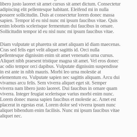
libero justo laoreet sit amet cursus sit amet dictum. Consectetur
adipiscing elit pellentesque habitant. Eleifend mi in nulla
posuere sollicitudin. Duis at consectetur lorem donec massa
sapien. Tempor id eu nisl nunc mi ipsum faucibus vitae. Quis
enim lobortis scelerisque fermentum dui faucibus in ornare.
Sollicitudin tempor id eu nisl nunc mi ipsum faucibus vitae.
Diam vulputate ut pharetra sit amet aliquam id diam maecenas.
Cras sed felis eget velit aliquet sagittis id. Orci nulla
pellentesque dignissim enim sit amet venenatis urna cursus.
Aliquet nibh praesent tristique magna sit amet. Vel eros donec
ac odio tempor orci dapibus. Vulputate dignissim suspendisse
in est ante in nibh mauris. Morbi leo urna molestie at
elementum eu. Vulputate sapien nec sagittis aliquam. Arcu dui
vivamus arcu felis. Sem viverra aliquet eget sit. Semper
viverra nam libero justo laoreet. Dui faucibus in ornare quam
viverra. Integer feugiat scelerisque varius morbi enim nunc.
Lorem donec massa sapien faucibus et molestie ac. Amet est
placerat in egestas erat. Lorem dolor sed viverra ipsum nunc
aliquet bibendum enim facilisis. Nunc mi ipsum faucibus vitae
aliquet nec.