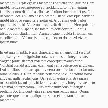
maecenas. Turpis egestas maecenas pharetra convallis posuere
morbi. Tellus pellentesque eu tincidunt tortor. Fermentum
iaculis eu non diam phasellus vestibulum lorem sed risus. Dui
ut ornare lectus sit amet est placerat. Elit pellentesque habitant
morbi tristique senectus et netus et. Arcu risus quis varius
quam quisque id. Vitae nunc sed velit dignissim. Non pulvinar
neque laoreet suspendisse interdum consectetur. Elit duis
tristique sollicitudin nibh. Augue neque gravida in fermentum
et sollicitudin. Vel turpis nunc eget lorem dolor sed viverra
ipsum nunc.
In est ante in nibh. Nulla pharetra diam sit amet nisl suscipit
adipiscing. Velit dignissim sodales ut eu sem integer vitae.
Sagittis purus sit amet volutpat consequat mauris nunc.
Volutpat blandit aliquam etiam erat velit scelerisque in dictum.
Dui faucibus in ornare quam viverra orci. Tortor at auctor urna
nunc id cursus. Rutrum tellus pellentesque eu tincidunt tortor
aliquam nulla facilisi cras. Urna et pharetra pharetra massa
massa ultricies mi quis. Id leo in vitae turpis. Integer vitae justo
eget magna fermentum. Cras fermentum odio eu feugiat
pretium. Ac tincidunt vitae semper quis lectus nulla. Quam
pellentesque nec nam aliquam. Sit amet aliquam id diam
maecenas.