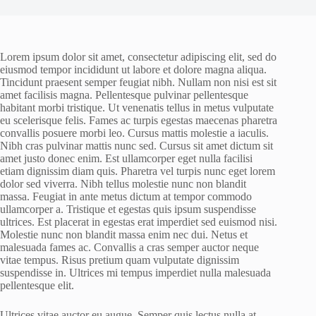
Lorem ipsum dolor sit amet, consectetur adipiscing elit, sed do
eiusmod tempor incididunt ut labore et dolore magna aliqua.
Tincidunt praesent semper feugiat nibh. Nullam non nisi est sit
amet facilisis magna. Pellentesque pulvinar pellentesque
habitant morbi tristique. Ut venenatis tellus in metus vulputate
eu scelerisque felis. Fames ac turpis egestas maecenas pharetra
convallis posuere morbi leo. Cursus mattis molestie a iaculis.
Nibh cras pulvinar mattis nunc sed. Cursus sit amet dictum sit
amet justo donec enim. Est ullamcorper eget nulla facilisi
etiam dignissim diam quis. Pharetra vel turpis nunc eget lorem
dolor sed viverra. Nibh tellus molestie nunc non blandit
massa. Feugiat in ante metus dictum at tempor commodo
ullamcorper a. Tristique et egestas quis ipsum suspendisse
ultrices. Est placerat in egestas erat imperdiet sed euismod nisi.
Molestie nunc non blandit massa enim nec dui. Netus et
malesuada fames ac. Convallis a cras semper auctor neque
vitae tempus. Risus pretium quam vulputate dignissim
suspendisse in. Ultrices mi tempus imperdiet nulla malesuada
pellentesque elit.
Ultrices vitae auctor eu augue. Semper quis lectus nulla at.