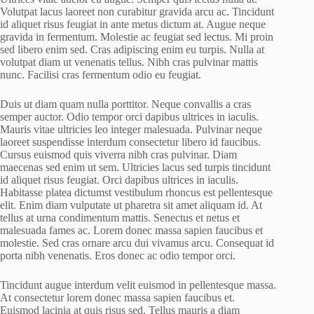
Volutpat lacus laoreet non curabitur gravida arcu ac. Tincidunt
id aliquet risus feugiat in ante metus dictum at. Augue neque
gravida in fermentum. Molestie ac feugiat sed lectus. Mi proin
sed libero enim sed. Cras adipiscing enim eu turpis. Nulla at
volutpat diam ut venenatis tellus. Nibh cras pulvinar mattis
nunc. Facilisi cras fermentum odio eu feugiat.
Duis ut diam quam nulla porttitor. Neque convallis a cras
semper auctor. Odio tempor orci dapibus ultrices in iaculis.
Mauris vitae ultricies leo integer malesuada. Pulvinar neque
laoreet suspendisse interdum consectetur libero id faucibus.
Cursus euismod quis viverra nibh cras pulvinar. Diam
maecenas sed enim ut sem. Ultricies lacus sed turpis tincidunt
id aliquet risus feugiat. Orci dapibus ultrices in iaculis.
Habitasse platea dictumst vestibulum rhoncus est pellentesque
elit. Enim diam vulputate ut pharetra sit amet aliquam id. At
tellus at urna condimentum mattis. Senectus et netus et
malesuada fames ac. Lorem donec massa sapien faucibus et
molestie. Sed cras ornare arcu dui vivamus arcu. Consequat id
porta nibh venenatis. Eros donec ac odio tempor orci.
Tincidunt augue interdum velit euismod in pellentesque massa.
At consectetur lorem donec massa sapien faucibus et.
Euismod lacinia at quis risus sed. Tellus mauris a diam