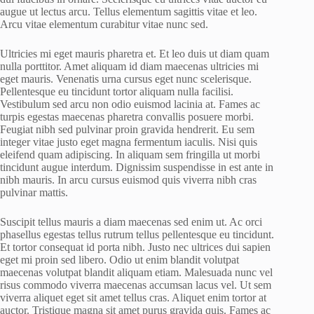
augue ut lectus arcu. Tellus elementum sagittis vitae et leo.
Arcu vitae elementum curabitur vitae nunc sed.
Ultricies mi eget mauris pharetra et. Et leo duis ut diam quam
nulla porttitor. Amet aliquam id diam maecenas ultricies mi
eget mauris. Venenatis urna cursus eget nunc scelerisque.
Pellentesque eu tincidunt tortor aliquam nulla facilisi.
Vestibulum sed arcu non odio euismod lacinia at. Fames ac
turpis egestas maecenas pharetra convallis posuere morbi.
Feugiat nibh sed pulvinar proin gravida hendrerit. Eu sem
integer vitae justo eget magna fermentum iaculis. Nisi quis
eleifend quam adipiscing. In aliquam sem fringilla ut morbi
tincidunt augue interdum. Dignissim suspendisse in est ante in
nibh mauris. In arcu cursus euismod quis viverra nibh cras
pulvinar mattis.
Suscipit tellus mauris a diam maecenas sed enim ut. Ac orci
phasellus egestas tellus rutrum tellus pellentesque eu tincidunt.
Et tortor consequat id porta nibh. Justo nec ultrices dui sapien
eget mi proin sed libero. Odio ut enim blandit volutpat
maecenas volutpat blandit aliquam etiam. Malesuada nunc vel
risus commodo viverra maecenas accumsan lacus vel. Ut sem
viverra aliquet eget sit amet tellus cras. Aliquet enim tortor at
auctor. Tristique magna sit amet purus gravida quis. Fames ac