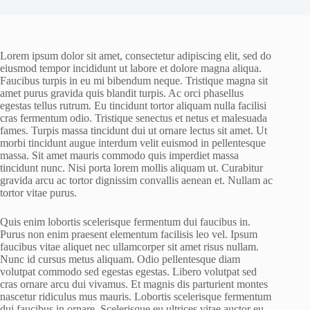
Lorem ipsum dolor sit amet, consectetur adipiscing elit, sed do
eiusmod tempor incididunt ut labore et dolore magna aliqua.
Faucibus turpis in eu mi bibendum neque. Tristique magna sit
amet purus gravida quis blandit turpis. Ac orci phasellus
egestas tellus rutrum. Eu tincidunt tortor aliquam nulla facilisi
cras fermentum odio. Tristique senectus et netus et malesuada
fames. Turpis massa tincidunt dui ut ornare lectus sit amet. Ut
morbi tincidunt augue interdum velit euismod in pellentesque
massa. Sit amet mauris commodo quis imperdiet massa
tincidunt nunc. Nisi porta lorem mollis aliquam ut. Curabitur
gravida arcu ac tortor dignissim convallis aenean et. Nullam ac
tortor vitae purus.
Quis enim lobortis scelerisque fermentum dui faucibus in.
Purus non enim praesent elementum facilisis leo vel. Ipsum
faucibus vitae aliquet nec ullamcorper sit amet risus nullam.
Nunc id cursus metus aliquam. Odio pellentesque diam
volutpat commodo sed egestas egestas. Libero volutpat sed
cras ornare arcu dui vivamus. Et magnis dis parturient montes
nascetur ridiculus mus mauris. Lobortis scelerisque fermentum
dui faucibus in ornare. Scelerisque eu ultrices vitae auctor eu